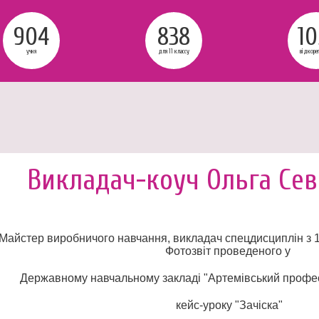
904
838
10
учня
для 11 классу
відкоре
Викладач-коуч Ольга Сев
Майстер виробничого навчання, викладач спецдисциплін з 1
Фотозвіт проведеного у
Державному навчальному закладі "Артемівський профес
кейс-уроку "Зачіска"