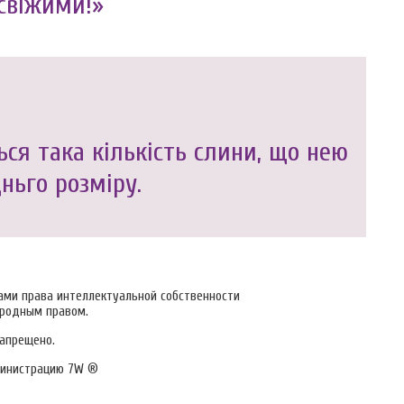
свіжими!»
ся така кількість слини, що нею
ньго розміру.
тами права интеллектуальной собственности
ародным правом.
запрещено.
инистрацию 7W ®