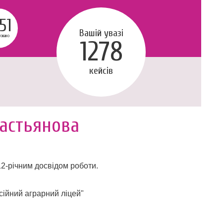
51
Вашій увазі
говано
1278
кейсів
астьянова
2-річним досвідом роботи.
ійний аграрний ліцей"