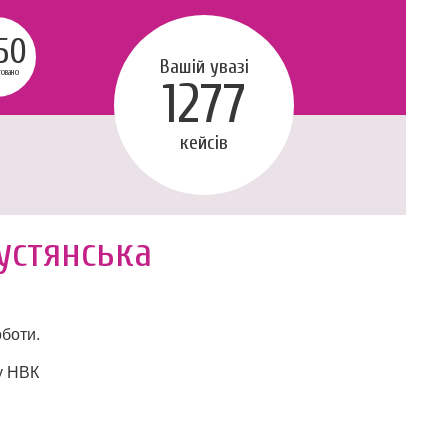
50
Вашій увазі
говано
1277
кейсів
устянська
оботи.
у НВК