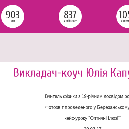
903
837
10
учня
для 11 классу
відкоре
Викладач-коуч Юлія Кап
Вчитель фізики з 19-річним досвідом р
Фотозвіт проведеного у Березанськом
кейс-уроку "Оптичні ілюзії"