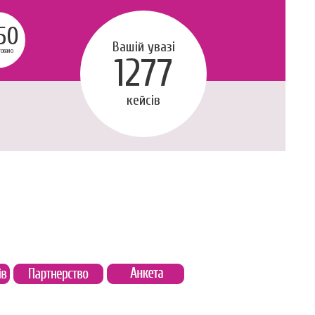
50
Вашій увазі
говано
1277
кейсів