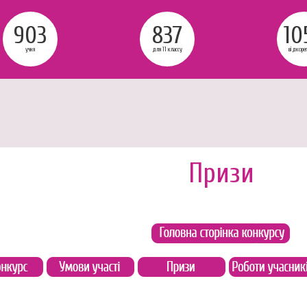
903
837
10
учня
для 11 классу
відкоре
Призи