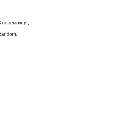
 3 переможця,
 Random.