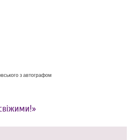
овського з автографом
свіжими!»