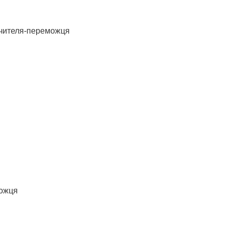
вчителя-переможця
можця